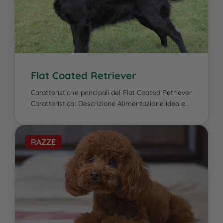
Flat Coated Retriever
Caratteristiche principali del Flat Coated Retriever
Caratteristica: Descrizione Alimentazione ideale
per il Flat Coated Retriever: L’alimentazione del
Flat Coated Retriever è un elemento cruciale per
garantire la sua energia elevata, il benessere
RAZZE
fisico e la salute del mantello, caratteristiche che
lo contraddistinguono. Essendo un cane attivo e
di taglia media-grande, ha bisogno di una dieta
[…]