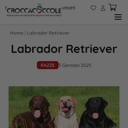
Chi
W
A
FAQs
Contatti
siamo
Home
|
Labrador Retriever
Labrador Retriever
RAZZE
5 Gennaio 2025