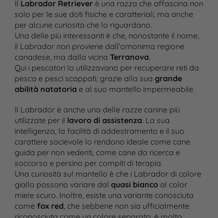
Il
Labrador Retriever
è una razza che affascina non
solo per le sue doti fisiche e caratteriali, ma anche
per alcune curiosità che lo riguardano.
Una delle più interessanti è che, nonostante il nome,
il Labrador non proviene dall’omonima regione
canadese, ma dalla vicina
Terranova
.
Qui i pescatori lo utilizzavano per recuperare reti da
pesca e pesci scappati, grazie alla sua
grande
abilità natatoria
e al suo mantello impermeabile​.
Il Labrador è anche una delle razze canine più
utilizzate per il
lavoro di assistenza
. La sua
intelligenza, la facilità di addestramento e il suo
carattere socievole lo rendono ideale come cane
guida per non vedenti, come cane da ricerca e
soccorso e persino per compiti di terapia​.
Una curiosità sul mantello è che i Labrador di colore
giallo possono variare dal
quasi bianco
al color
miele scuro. Inoltre, esiste una variante conosciuta
come
fox red
, che sebbene non sia ufficialmente
riconosciuta come un colore separato, è molto